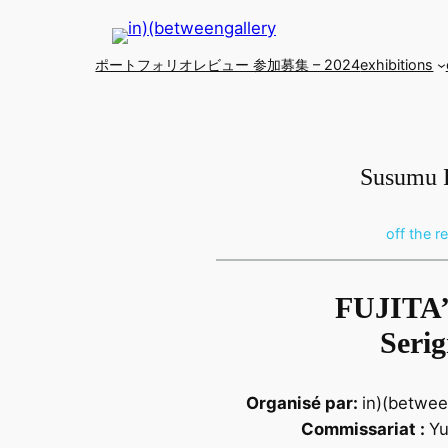
Skip
to
ポートフォリオレビュー 参加募集 – 2024
exhibitions
content
Susumu 
off the r
FUJITA’
Seri
Organisé par:
in)(betwee
Commissariat :
Y