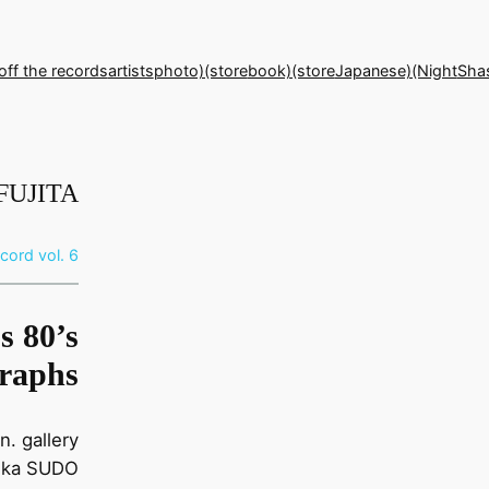
off the records
artists
photo)(store
book)(store
Japanese)(Night
Sha
FUJITA
ecord vol. 6
s 80’s
graphs
n. gallery
uka SUDO