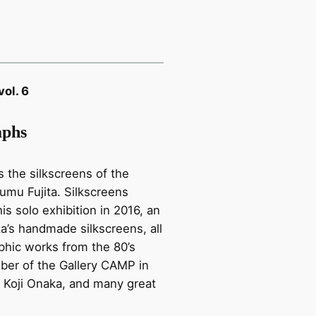
vol. 6
aphs
s the silkscreens of the
mu Fujita. Silkscreens
his solo exhibition in 2016, an
ta’s handmade silkscreens, all
phic works from the 80’s
ber of the Gallery CAMP in
 Koji Onaka, and many great