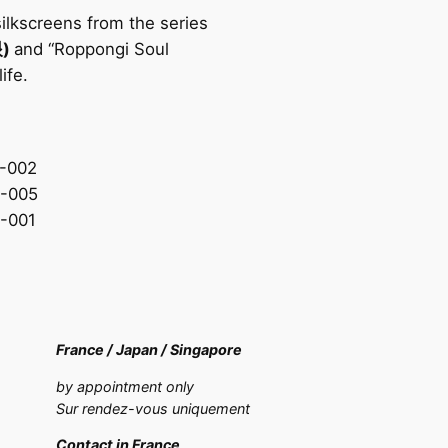
ilkscreens from the series
眼
)
and “Roppongi Soul
ife.
France /
Japan /
Singapore
by appointment only
Sur rendez-vous uniquement
Contact in France