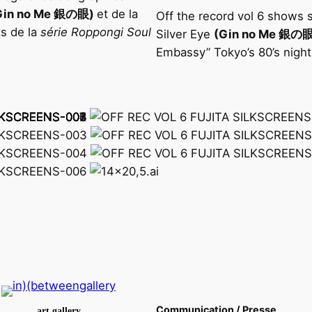
Gin no Me
銀の眼
)
et de la
Off the record vol 6 shows s
ts de la
série Roppongi Soul
Silver Eye
(Gin no Me
銀の
Embassy” Tokyo’s 80’s nightl
Communication / Presse
art gallery