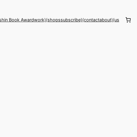
shin Book Award
work)(shops
subscribe)(contact
about)(us