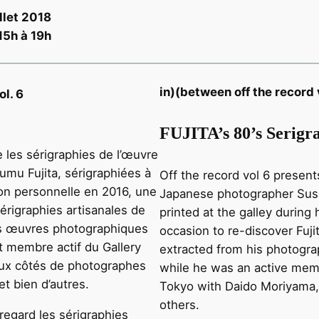
llet 2018
15h à 19h
in)(between off the record 
ol. 6
FUJITA’s 80’s Serigr
e les sérigraphies de l’œuvre
mu Fujita, sérigraphiées à
Off the record vol 6 present
ion personnelle en 2016, une
Japanese photographer Susu
érigraphies artisanales de
printed at the galley during 
ses œuvres photographiques
occasion to re-discover Fuji
it membre actif du Gallery
extracted from his photogra
x côtés de photographes
while he was an active mem
t bien d’autres.
Tokyo with Daido Moriyama,
others.
regard les sérigraphies