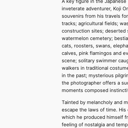
A key figure in the Japanese
inveterate adventurer, Koji O
souvenirs from his travels fo
tracks; agricultural fields; w
construction sites; deserted
watermelon cemetery; bestiar
cats, roosters, swans, eleph
calves, pink flamingos and e
scene; solitary swimmer caugh
walkers in traditional costu
in the past; mysterious pilg
the photographer offers a su
moments composed instinctiv
Tainted by melancholy and my
escape the laws of time. His
which he produced himself f
feeling of nostalgia and tempo