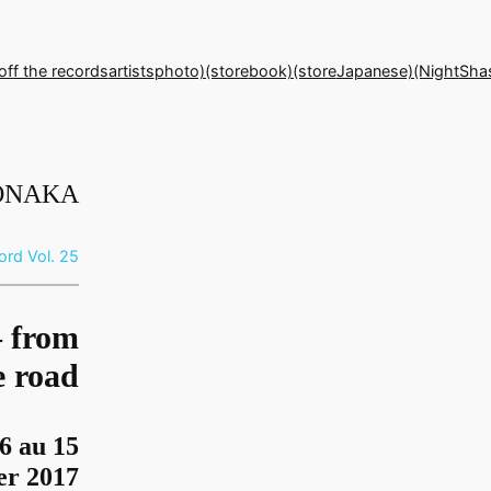
off the records
artists
photo)(store
book)(store
Japanese)(Night
Sha
 ONAKA
ord Vol. 25
– from
e road
6 au 15
er 2017