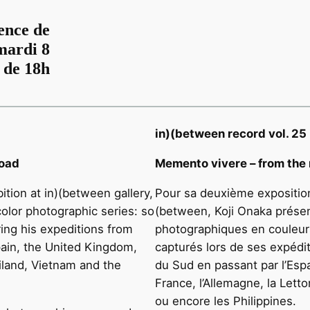
ence de
 mardi 8
 de 18h
in)(between record vol. 25
road
Memento vivere – from the
ition at in)(between gallery,
Pour sa deuxième exposition 
olor photographic series: so
(between, Koji Onaka présen
ng his expeditions from
photographiques en couleurs
ain, the United Kingdom,
capturés lors de ses expédi
iland, Vietnam and the
du Sud en passant par l’Esp
France, l’Allemagne, la Letto
ou encore les Philippines.