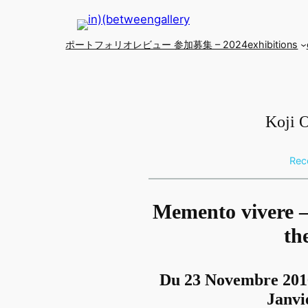
Skip
to
ポートフォリオレビュー 参加募集 – 2024
exhibitions
content
Koji
Rec
Memento vivere 
th
Du 23 Novembre 201
Janvi