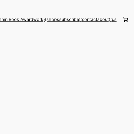
shin Book Award
work)(shops
subscribe)(contact
about)(us