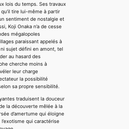
x lois du temps. Ses travaux
u’il tire lui-même à partir
n sentiment de nostalgie et
ssi, Koji Onaka n’a de cesse
andes mégalopoles
illages paraissant appelés à
 ni sujet défini en amont, tel
ider au hasard des
phe cherche moins à
véler leur charge
ctateur la possibilité
elon sa propre sensibilité.
antes traduisent la douceur
e de la découverte mêlée à la
ersée d’amertume qui éloigne
 l’exotisme qui caractérise
voyage.