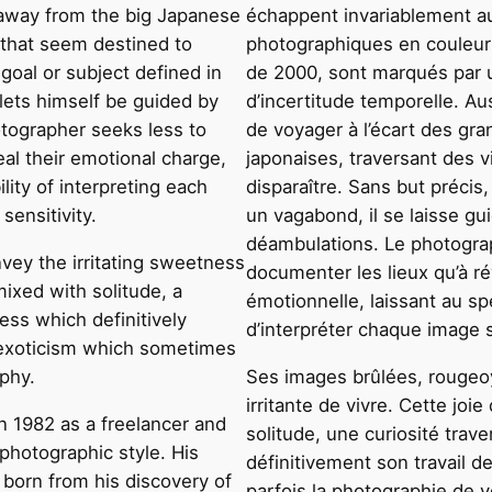
 away from the big Japanese
échappent invariablement au
 that seem destined to
photographiques en couleur q
 goal or subject defined in
de 2000, sont marqués par u
lets himself be guided by
d’incertitude temporelle. Au
ographer seeks less to
de voyager à l’écart des gr
al their emotional charge,
japonaises, traversant des v
lity of interpreting each
disparaître. Sans but précis,
sensitivity.
un vagabond, il se laisse gu
déambulations. Le photogra
vey the irritating sweetness
documenter les lieux qu’à ré
 mixed with solitude, a
émotionnelle, laissant au spe
ess which definitively
d’interpréter chaque image s
 exoticism which sometimes
phy.
Ses images brûlées, rougeoy
irritante de vivre. Cette joi
n 1982 as a freelancer and
solitude, une curiosité trav
 photographic style. His
définitivement son travail de
born from his discovery of
parfois la photographie de 