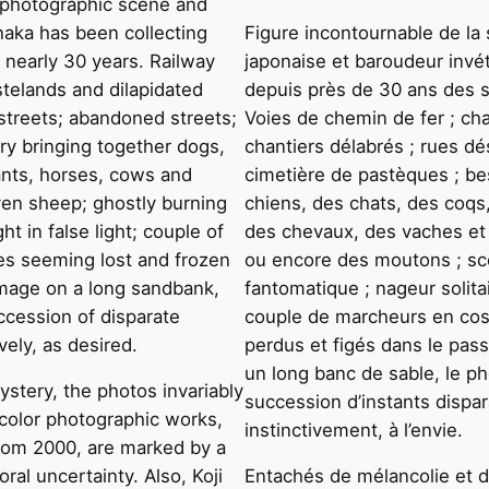
 photographic scene and
naka has been collecting
Figure incontournable de l
r nearly 30 years. Railway
japonaise et baroudeur invét
astelands and dilapidated
depuis près de 30 ans des 
 streets; abandoned streets;
Voies de chemin de fer ; cha
y bringing together dogs,
chantiers délabrés ; rues d
ants, horses, cows and
cimetière de pastèques ; be
ven sheep; ghostly burning
chiens, des chats, des coqs
t in false light; couple of
des chevaux, des vaches et
mes seeming lost and frozen
ou encore des moutons ; s
rimage on a long sandbank,
fantomatique ; nageur solitai
ccession of disparate
couple de marcheurs en cos
ely, as desired.
perdus et figés dans le pass
un long banc de sable, le 
stery, the photos invariably
succession d’instants disp
 color photographic works,
instinctivement, à l’envie.
rom 2000, are marked by a
ral uncertainty. Also, Koji
Entachés de mélancolie et d